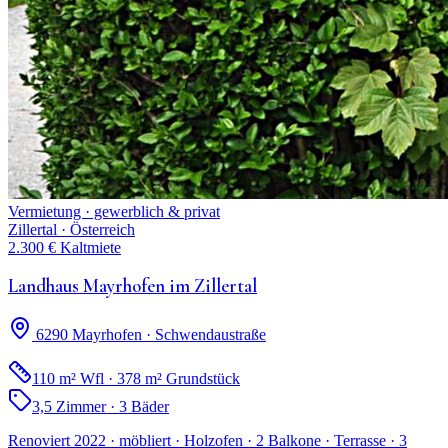
Vermietung · gewerblich & privat
Zillertal · Österreich
2.300 € Kaltmiete
Landhaus Mayrhofen im Zillertal
6290 Mayrhofen · Schwendaustraße
110 m² Wfl · 378 m² Grundstück
3,5 Zimmer · 3 Bäder
Renoviert 2022 · möbliert · Holzofen · 2 Balkone · Terrasse · 3