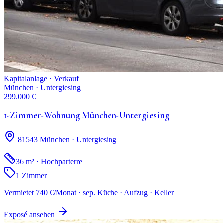
Kapitalanlage · Verkauf
München · Untergiesing
299.000 €
1-Zimmer-Wohnung München-Untergiesing
81543 München · Untergiesing
36 m² · Hochparterre
1 Zimmer
Vermietet 740 €/Monat · sep. Küche · Aufzug · Keller
Exposé ansehen