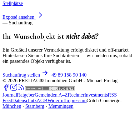
Stellplätze
Exposé ansehen
— Suchauftrag
Ihr Wunschobjekt ist
nicht dabei?
Ein Großteil unserer Vermarktung erfolgt diskret und off-market.
Hinterlassen Sie uns Ihre Suchkriterien — wir melden uns, sobald
ein passendes Objekt verfügbar ist.
Suchauftrag stellen
+49 89 158 90 140
©
2026
FREITAG® Immobilien GmbH
- Michael Freitag
Journal
Ratgeber
Gemeinden A–Z
Rechner
Investments
RSS
Feed
Datenschutz
AGB
Widerruf
Impressum
Critch Concierge:
München
·
Starnberg
·
Memmingen