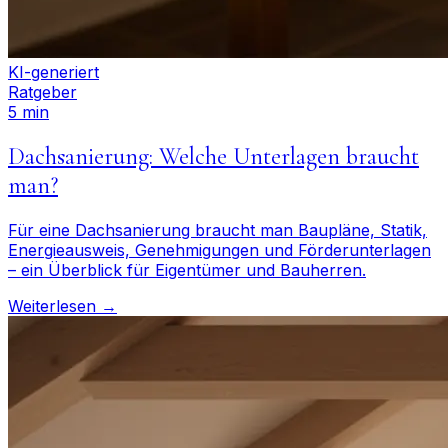
KI-generiert
Ratgeber
5 min
Dachsanierung: Welche Unterlagen braucht
man?
Für eine Dachsanierung braucht man Baupläne, Statik,
Energieausweis, Genehmigungen und Förderunterlagen
– ein Überblick für Eigentümer und Bauherren.
Weiterlesen →