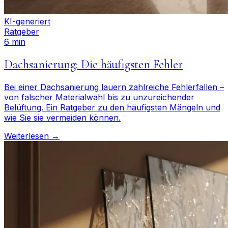
KI-generiert
Ratgeber
6 min
Dachsanierung: Die häufigsten Fehler
Bei einer Dachsanierung lauern zahlreiche Fehlerfallen –
von falscher Materialwahl bis zu unzureichender
Belüftung. Ein Ratgeber zu den häufigsten Mängeln und
wie Sie sie vermeiden können.
Weiterlesen →