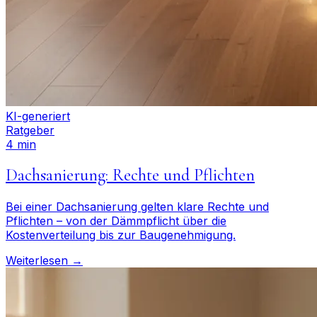
KI-generiert
Ratgeber
4 min
Dachsanierung: Rechte und Pflichten
Bei einer Dachsanierung gelten klare Rechte und
Pflichten – von der Dämmpflicht über die
Kostenverteilung bis zur Baugenehmigung.
Weiterlesen →