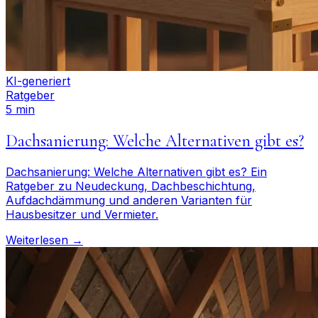
KI-generiert
Ratgeber
5 min
Dachsanierung: Welche Alternativen gibt es?
Dachsanierung: Welche Alternativen gibt es? Ein
Ratgeber zu Neudeckung, Dachbeschichtung,
Aufdachdämmung und anderen Varianten für
Hausbesitzer und Vermieter.
Weiterlesen →