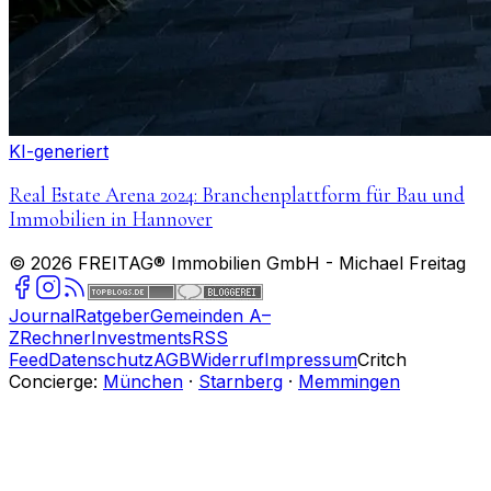
KI-generiert
Real Estate Arena 2024: Branchenplattform für Bau und
Immobilien in Hannover
©
2026
FREITAG® Immobilien GmbH
- Michael Freitag
Journal
Ratgeber
Gemeinden A–
Z
Rechner
Investments
RSS
Feed
Datenschutz
AGB
Widerruf
Impressum
Critch
Concierge:
München
·
Starnberg
·
Memmingen